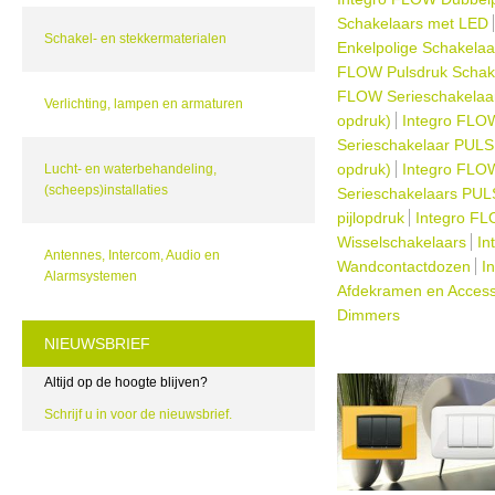
Schakelaars met LED
Schakel- en stekkermaterialen
Enkelpolige Schakelaa
FLOW Pulsdruk Schak
FLOW Serieschakelaar
Verlichting, lampen en armaturen
opdruk)
Integro FLO
Serieschakelaar PULS
opdruk)
Integro FLO
Lucht- en waterbehandeling,
(scheeps)installaties
Serieschakelaars PUL
pijlopdruk
Integro F
Wisselschakelaars
In
Antennes, Intercom, Audio en
Wandcontactdozen
I
Alarmsystemen
Afdekramen en Acces
Dimmers
NIEUWSBRIEF
Altijd op de hoogte blijven?
Schrijf u in voor de nieuwsbrief.