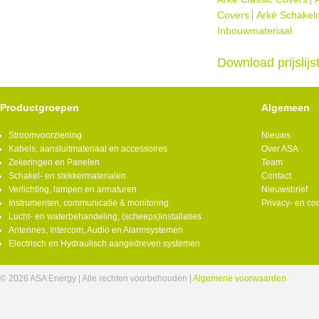
Covers
Arké Schakelm
Inbouwmateriaal
Download prijslij
Productgroepen
Algemeen
Stroomvoorziening
Nieuws
Kabels, aansluitmateriaal en accessoires
Over ASA
Zekeringen en Panelen
Team
Schakel- en stekkermaterialen
Contact
Verlichting, lampen en armaturen
Nieuwsbrief
Instrumenten, communicatie & monitoring
Privacy- en co
Lucht- en waterbehandeling, (scheeps)installaties
Antennes, Intercom, Audio en Alarmsystemen
Electrisch en Hydraulisch aangedreven systemen
© 2026 ASA Energy | Alle rechten voorbehouden |
Algemene voorwaarden