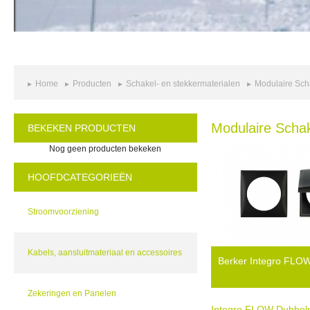
Home
Producten
Schakel- en stekkermaterialen
Modulaire Sch
Modulaire Scha
BEKEKEN PRODUCTEN
Nog geen producten bekeken
HOOFDCATEGORIEËN
Stroomvoorziening
Kabels, aansluitmateriaal en accessoires
Berker Integro FLO
Zekeringen en Panelen
Integro FLOW Dubbelp