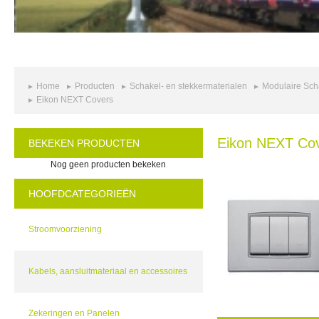
Home
Producten
Schakel- en stekkermaterialen
Modulaire Sch
Eikon NEXT Covers
Eikon NEXT Co
BEKEKEN PRODUCTEN
Nog geen producten bekeken
HOOFDCATEGORIEËN
Stroomvoorziening
Kabels, aansluitmateriaal en accessoires
Zekeringen en Panelen