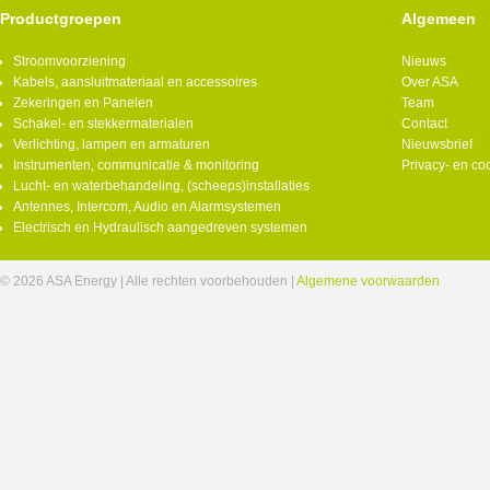
Productgroepen
Algemeen
Stroomvoorziening
Nieuws
Kabels, aansluitmateriaal en accessoires
Over ASA
Zekeringen en Panelen
Team
Schakel- en stekkermaterialen
Contact
Verlichting, lampen en armaturen
Nieuwsbrief
Instrumenten, communicatie & monitoring
Privacy- en co
Lucht- en waterbehandeling, (scheeps)installaties
Antennes, Intercom, Audio en Alarmsystemen
Electrisch en Hydraulisch aangedreven systemen
© 2026 ASA Energy | Alle rechten voorbehouden |
Algemene voorwaarden