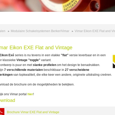
alen
Modulaire Schakelsystemen Berker/Vimar
Vimar Eikon EXE Flat and Vi
mar Eikon EXE Flat and Vintage
Eikon Exé
series is nu tevens in een vlakke
"flat"
versie leverbaar en in een
r klassieke
Vintage "toggle"
variant.
 ontwerp is puur en met
slanke profielen
om het design te benadrukken.
zijn
7 verschillende materialen
beschikbaar in
27 verscheidene
erkingen
van topkwaliteit, die elke keer een andere, originele uitstraling creëren.
nload de brochure om de mogelijkheden te bekijken.
ijk ons Vimar portal
hier
!
wnload
Brochure Vimar EXE Flat and Vintage