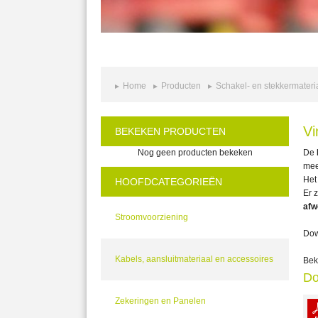
Home
Producten
Schakel- en stekkermateri
Vi
BEKEKEN PRODUCTEN
Nog geen producten bekeken
De
mee
Het
HOOFDCATEGORIEËN
Er 
afw
Stroomvoorziening
Dow
Kabels, aansluitmateriaal en accessoires
Bek
Do
Zekeringen en Panelen