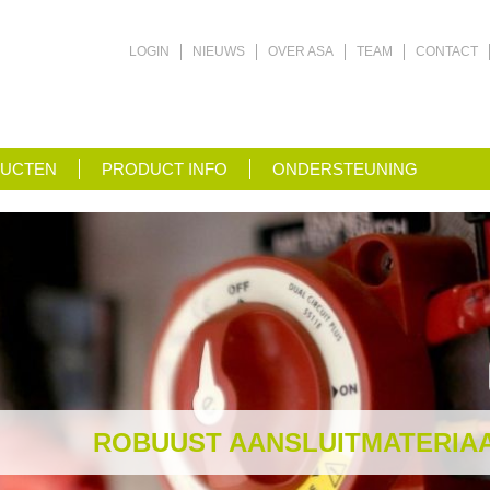
LOGIN
NIEUWS
OVER ASA
TEAM
CONTACT
UCTEN
PRODUCT INFO
ONDERSTEUNING
ROBUUST AANSLUITMATERIA