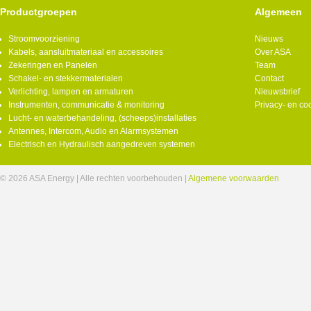
Productgroepen
Algemeen
Stroomvoorziening
Nieuws
Kabels, aansluitmateriaal en accessoires
Over ASA
Zekeringen en Panelen
Team
Schakel- en stekkermaterialen
Contact
Verlichting, lampen en armaturen
Nieuwsbrief
Instrumenten, communicatie & monitoring
Privacy- en co
Lucht- en waterbehandeling, (scheeps)installaties
Antennes, Intercom, Audio en Alarmsystemen
Electrisch en Hydraulisch aangedreven systemen
© 2026 ASA Energy | Alle rechten voorbehouden |
Algemene voorwaarden