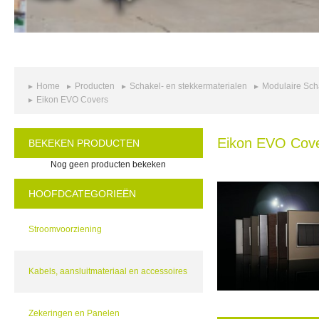
Home
Producten
Schakel- en stekkermaterialen
Modulaire Sch
Eikon EVO Covers
Eikon EVO Cov
BEKEKEN PRODUCTEN
Nog geen producten bekeken
HOOFDCATEGORIEËN
Stroomvoorziening
Kabels, aansluitmateriaal en accessoires
Zekeringen en Panelen