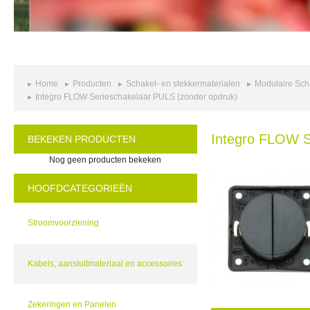
Home
Producten
Schakel- en stekkermaterialen
Modulaire Sch
Integro FLOW Serieschakelaar PULS (zonder opdruk)
Integro FLOW S
BEKEKEN PRODUCTEN
Nog geen producten bekeken
HOOFDCATEGORIEËN
Stroomvoorziening
Kabels, aansluitmateriaal en accessoires
Zekeringen en Panelen