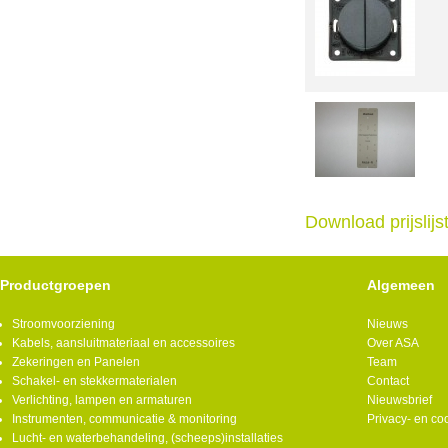
Download prijslij
Productgroepen
Algemeen
Stroomvoorziening
Nieuws
Kabels, aansluitmateriaal en accessoires
Over ASA
Zekeringen en Panelen
Team
Schakel- en stekkermaterialen
Contact
Verlichting, lampen en armaturen
Nieuwsbrief
Instrumenten, communicatie & monitoring
Privacy- en co
Lucht- en waterbehandeling, (scheeps)installaties