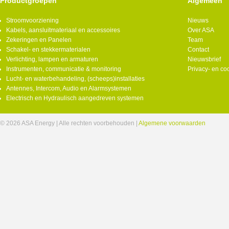
Productgroepen
Algemeen
Stroomvoorziening
Nieuws
Kabels, aansluitmateriaal en accessoires
Over ASA
Zekeringen en Panelen
Team
Schakel- en stekkermaterialen
Contact
Verlichting, lampen en armaturen
Nieuwsbrief
Instrumenten, communicatie & monitoring
Privacy- en co
Lucht- en waterbehandeling, (scheeps)installaties
Antennes, Intercom, Audio en Alarmsystemen
Electrisch en Hydraulisch aangedreven systemen
© 2026 ASA Energy | Alle rechten voorbehouden |
Algemene voorwaarden