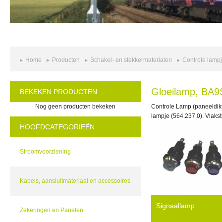
Home
Producten
Schakel- en stekkermaterialen
Controle lamp
Gloeilamp, BA9
BEKEKEN PRODUCTEN
Nog geen producten bekeken
Controle Lamp (paneeldikt
lampje (564.237.0). Vlakst
HOOFDCATEGORIEËN
Stroomvoorziening
Kabels, aansluitmateriaal en accessoires
Signaallamp
Zekeringen en Panelen