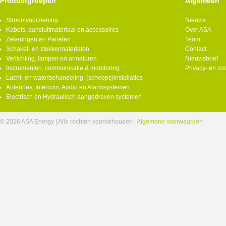
Productgroepen
Algemeen
Stroomvoorziening
Nieuws
Kabels, aansluitmateriaal en accessoires
Over ASA
Zekeringen en Panelen
Team
Schakel- en stekkermaterialen
Contact
Verlichting, lampen en armaturen
Nieuwsbrief
Instrumenten, communicatie & monitoring
Privacy- en co
Lucht- en waterbehandeling, (scheeps)installaties
Antennes, Intercom, Audio en Alarmsystemen
Electrisch en Hydraulisch aangedreven systemen
© 2026 ASA Energy | Alle rechten voorbehouden |
Algemene voorwaarden