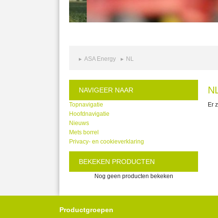
ASA Energy
NL
N
NAVIGEER NAAR
Topnavigatie
Er 
Hoofdnavigatie
Nieuws
Mets borrel
Privacy- en cookieverklaring
BEKEKEN PRODUCTEN
Nog geen producten bekeken
Productgroepen