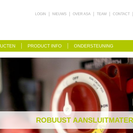
LOGIN
NIEUWS
OVER ASA
TEAM
CONTACT
UCTEN
PRODUCT INFO
ONDERSTEUNING
ROBUUST AANSLUITMATERIA