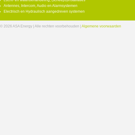
Lucht- en waterbehandeling, (scheeps)installaties
Antennes, Intercom, Audio en Alarmsystemen
Electrisch en Hydraulisch aangedreven systemen
© 2026 ASA Energy | Alle rechten voorbehouden |
Algemene voorwaarden