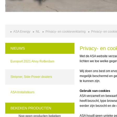
ASA Energy
NL
Privacy- en cookieverklaring
Privacy- en cookie
Privacy- en cook
NIEUWS
Met de ASA
website verza
lichten we toe welke geg
Europort 2021 Ahoy Rotterdam
Wij doen ons best om erv
mogelijk beschermd en ge
Sleipner, Side-Power dealers
te kunnen zijn.
Gebruik van cookies
ASA Installateurs
ASA
verzamelt en bewaart 
heeft bezocht, type browse
eerder zijn bezocht en de
BEKEKEN PRODUCTEN
ASA
houdt geen unieke per
Nog geen producten bekeken