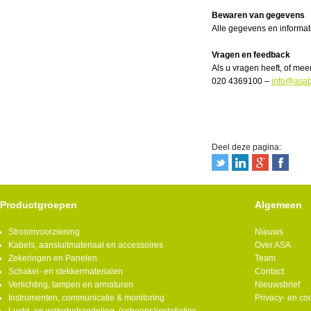
Bewaren van gegevens
Alle gegevens en informat
Vragen en feedback
Als u vragen heeft, of me
020 4369100
–
info@asab
Deel deze pagina:
Productgroepen
Algemeen
Stroomvoorziening
Nieuws
Kabels, aansluitmateriaal en accessoires
Over ASA
Zekeringen en Panelen
Team
Schakel- en stekkermaterialen
Contact
Verlichting, lampen en armaturen
Nieuwsbrief
Instrumenten, communicatie & monitoring
Privacy- en co