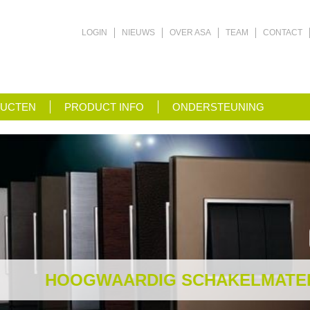
LOGIN
NIEUWS
OVER ASA
TEAM
CONTACT
UCTEN
PRODUCT INFO
ONDERSTEUNING
HOOGWAARDIG SCHAKELMATERIA