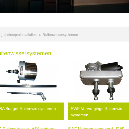
, (scheeps)installaties
Ruitenwissersystemen
itenwissersystemen
SA Budget Ruitenwis systemen
SWF Vervangings Ruitenwis
systemen
 Ruitenwis sets
ASA motoren
SWF Motoren standaard
SWF