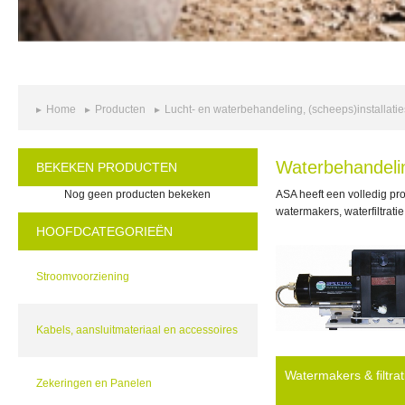
Home
Producten
Lucht- en waterbehandeling, (scheeps)installatie
Waterbehandeli
BEKEKEN PRODUCTEN
Nog geen producten bekeken
ASA heeft een volledig pr
watermakers, waterfiltrati
HOOFDCATEGORIEËN
Stroomvoorziening
Kabels, aansluitmateriaal en accessoires
Watermakers & filtrat
Zekeringen en Panelen