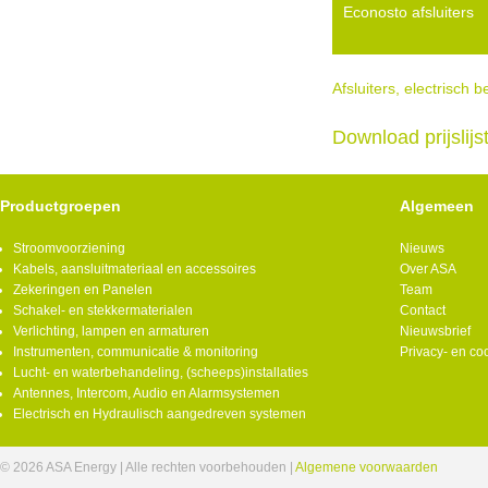
Econosto afsluiters
Afsluiters, electrisch 
Download prijslij
Productgroepen
Algemeen
Stroomvoorziening
Nieuws
Kabels, aansluitmateriaal en accessoires
Over ASA
Zekeringen en Panelen
Team
Schakel- en stekkermaterialen
Contact
Verlichting, lampen en armaturen
Nieuwsbrief
Instrumenten, communicatie & monitoring
Privacy- en co
Lucht- en waterbehandeling, (scheeps)installaties
Antennes, Intercom, Audio en Alarmsystemen
Electrisch en Hydraulisch aangedreven systemen
© 2026 ASA Energy | Alle rechten voorbehouden |
Algemene voorwaarden