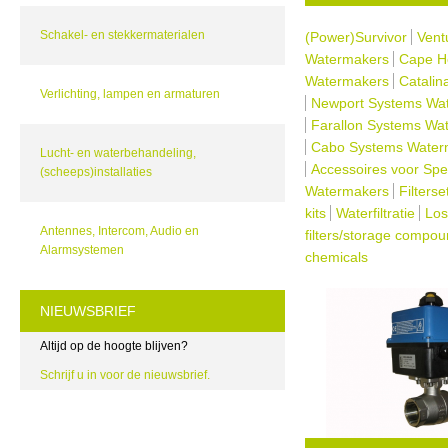
Schakel- en stekkermaterialen
(Power)Survivor
Vent
Watermakers
Cape H
Watermakers
Catalin
Verlichting, lampen en armaturen
Newport Systems Wa
Farallon Systems Wa
Cabo Systems Water
Lucht- en waterbehandeling,
Accessoires voor Spe
(scheeps)installaties
Watermakers
Filterse
kits
Waterfiltratie
Los
Antennes, Intercom, Audio en
filters/storage compou
Alarmsystemen
chemicals
NIEUWSBRIEF
Altijd op de hoogte blijven?
Schrijf u in voor de nieuwsbrief.