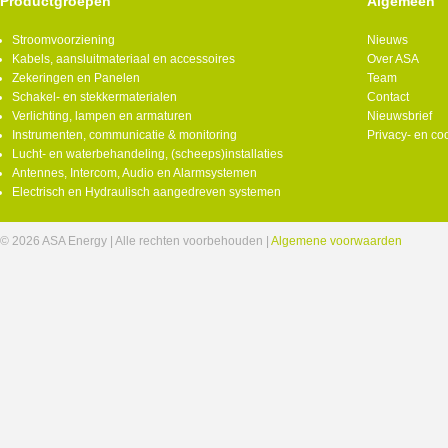
Productgroepen
Algemeen
Stroomvoorziening
Nieuws
Kabels, aansluitmateriaal en accessoires
Over ASA
Zekeringen en Panelen
Team
Schakel- en stekkermaterialen
Contact
Verlichting, lampen en armaturen
Nieuwsbrief
Instrumenten, communicatie & monitoring
Privacy- en co
Lucht- en waterbehandeling, (scheeps)installaties
Antennes, Intercom, Audio en Alarmsystemen
Electrisch en Hydraulisch aangedreven systemen
© 2026 ASA Energy | Alle rechten voorbehouden |
Algemene voorwaarden