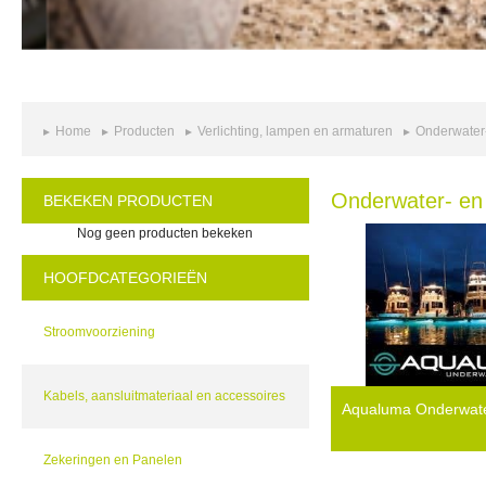
Home
Producten
Verlichting, lampen en armaturen
Onderwater-
Onderwater- en 
BEKEKEN PRODUCTEN
Nog geen producten bekeken
HOOFDCATEGORIEËN
Stroomvoorziening
Kabels, aansluitmateriaal en accessoires
Aqualuma Onderwater
Zekeringen en Panelen