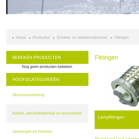
Home
Producten
Schakel- en stekkermaterialen
Fittingen
Fittingen
BEKEKEN PRODUCTEN
Nog geen producten bekeken
HOOFDCATEGORIEËN
Stroomvoorziening
Kabels, aansluitmateriaal en accessoires
Lampfittingen
Zekeringen en Panelen
Standaard
led adapte