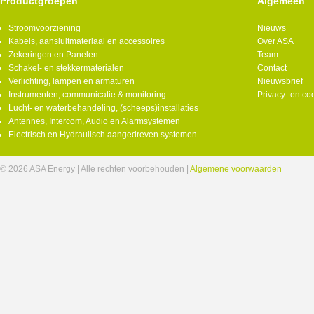
Productgroepen
Algemeen
Stroomvoorziening
Nieuws
Kabels, aansluitmateriaal en accessoires
Over ASA
Zekeringen en Panelen
Team
Schakel- en stekkermaterialen
Contact
Verlichting, lampen en armaturen
Nieuwsbrief
Instrumenten, communicatie & monitoring
Privacy- en co
Lucht- en waterbehandeling, (scheeps)installaties
Antennes, Intercom, Audio en Alarmsystemen
Electrisch en Hydraulisch aangedreven systemen
© 2026 ASA Energy | Alle rechten voorbehouden |
Algemene voorwaarden