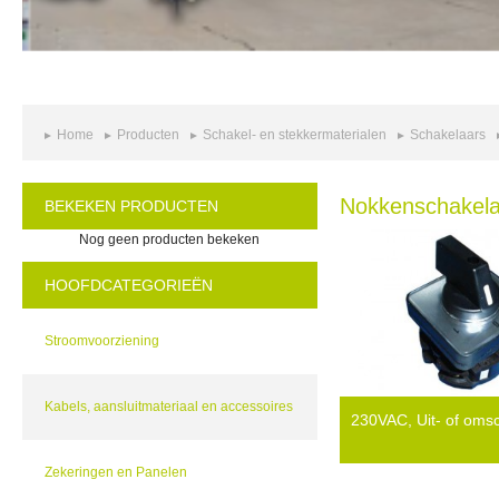
Home
Producten
Schakel- en stekkermaterialen
Schakelaars
Nokkenschakela
BEKEKEN PRODUCTEN
Nog geen producten bekeken
HOOFDCATEGORIEËN
Stroomvoorziening
Kabels, aansluitmateriaal en accessoires
230VAC, Uit- of oms
Zekeringen en Panelen