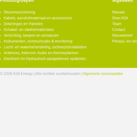
Productgroepen
Algemeen
Stroomvoorziening
Nieuws
Kabels, aansluitmateriaal en accessoires
Over ASA
Zekeringen en Panelen
Team
Schakel- en stekkermaterialen
Contact
Verlichting, lampen en armaturen
Nieuwsbrief
Instrumenten, communicatie & monitoring
Privacy- en co
Lucht- en waterbehandeling, (scheeps)installaties
Antennes, Intercom, Audio en Alarmsystemen
Electrisch en Hydraulisch aangedreven systemen
© 2026 ASA Energy | Alle rechten voorbehouden |
Algemene voorwaarden