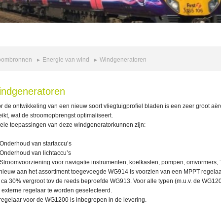
oombronnen
Energie van wind
Windgeneratoren
ndgeneratoren
r de ontwikkeling van een nieuw soort vliegtuigprofiel bladen is een zeer groot 
eikt, wat de stroomopbrengst optimaliseert.
ele toepassingen van deze windgeneratorkunnen zijn:
Onderhoud van startaccu’s
Onderhoud van lichtaccu’s
Stroomvoorziening voor navigatie instrumenten, koelkasten, pompen, omvormers, 
nieuw aan het assortiment toegevoegde WG914 is voorzien van een MPPT regelaa
 ca 30% vergroot tov de reeds beproefde WG913. Voor alle typen (m.u.v. de WG120
 externe regelaar te worden geselecteerd.
regelaar voor de WG1200 is inbegrepen in de levering.