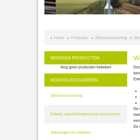
Home
Producten
Stroomvoorziening
Str
Wi
BEKEKEN PRODUCTEN
Nog geen producten bekeken
Doo
ber
Enk
HOOFDCATEGORIEËN
Stroomvoorziening
De 
Kabels, aansluitmateriaal en accessoires
met
een
De 
Zekeringen en Panelen