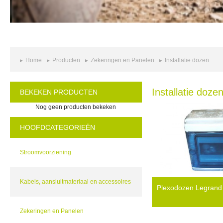
Home
Producten
Zekeringen en Panelen
Installatie dozen
Installatie doze
BEKEKEN PRODUCTEN
Nog geen producten bekeken
HOOFDCATEGORIEËN
Stroomvoorziening
Kabels, aansluitmateriaal en accessoires
Plexodozen Legrand
Zekeringen en Panelen