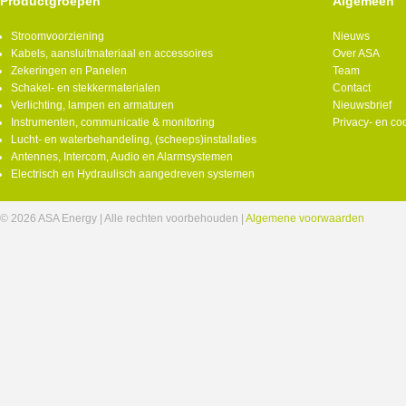
Productgroepen
Algemeen
Stroomvoorziening
Nieuws
Kabels, aansluitmateriaal en accessoires
Over ASA
Zekeringen en Panelen
Team
Schakel- en stekkermaterialen
Contact
Verlichting, lampen en armaturen
Nieuwsbrief
Instrumenten, communicatie & monitoring
Privacy- en co
Lucht- en waterbehandeling, (scheeps)installaties
Antennes, Intercom, Audio en Alarmsystemen
Electrisch en Hydraulisch aangedreven systemen
© 2026 ASA Energy | Alle rechten voorbehouden |
Algemene voorwaarden