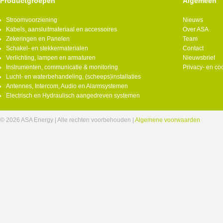
Productgroepen
Algemeen
Stroomvoorziening
Nieuws
Kabels, aansluitmateriaal en accessoires
Over ASA
Zekeringen en Panelen
Team
Schakel- en stekkermaterialen
Contact
Verlichting, lampen en armaturen
Nieuwsbrief
Instrumenten, communicatie & monitoring
Privacy- en co
Lucht- en waterbehandeling, (scheeps)installaties
Antennes, Intercom, Audio en Alarmsystemen
Electrisch en Hydraulisch aangedreven systemen
© 2026 ASA Energy | Alle rechten voorbehouden |
Algemene voorwaarden