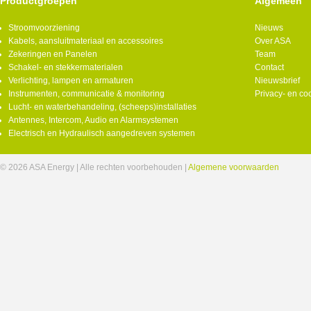
Productgroepen
Algemeen
Stroomvoorziening
Nieuws
Kabels, aansluitmateriaal en accessoires
Over ASA
Zekeringen en Panelen
Team
Schakel- en stekkermaterialen
Contact
Verlichting, lampen en armaturen
Nieuwsbrief
Instrumenten, communicatie & monitoring
Privacy- en co
Lucht- en waterbehandeling, (scheeps)installaties
Antennes, Intercom, Audio en Alarmsystemen
Electrisch en Hydraulisch aangedreven systemen
© 2026 ASA Energy | Alle rechten voorbehouden |
Algemene voorwaarden