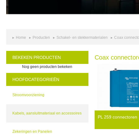
Home
Producten
Schakel- en stekkermaterialen
Coax connect
Coax connector
BEKEKEN PRODUCTEN
Nog geen producten bekeken
HOOFDCATEGORIEËN
Stroomvoorziening
Kabels, aansluitmateriaal en accessoires
PL 259 connectoren
Zekeringen en Panelen