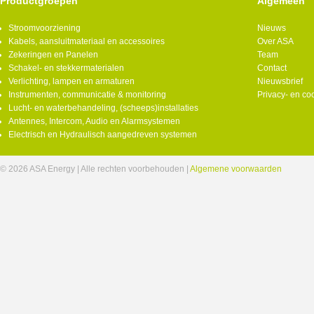
Productgroepen
Algemeen
Stroomvoorziening
Nieuws
Kabels, aansluitmateriaal en accessoires
Over ASA
Zekeringen en Panelen
Team
Schakel- en stekkermaterialen
Contact
Verlichting, lampen en armaturen
Nieuwsbrief
Instrumenten, communicatie & monitoring
Privacy- en co
Lucht- en waterbehandeling, (scheeps)installaties
Antennes, Intercom, Audio en Alarmsystemen
Electrisch en Hydraulisch aangedreven systemen
© 2026 ASA Energy | Alle rechten voorbehouden |
Algemene voorwaarden