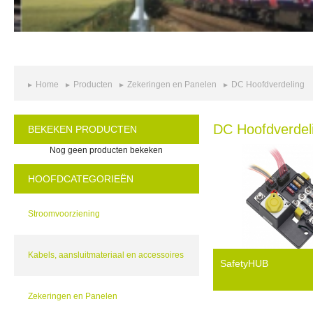
Home
Producten
Zekeringen en Panelen
DC Hoofdverdeling
DC Hoofdverdel
BEKEKEN PRODUCTEN
Nog geen producten bekeken
HOOFDCATEGORIEËN
Stroomvoorziening
Kabels, aansluitmateriaal en accessoires
SafetyHUB
Zekeringen en Panelen