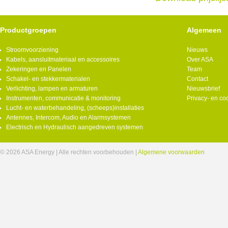
Productgroepen
Algemeen
Stroomvoorziening
Nieuws
Kabels, aansluitmateriaal en accessoires
Over ASA
Zekeringen en Panelen
Team
Schakel- en stekkermaterialen
Contact
Verlichting, lampen en armaturen
Nieuwsbrief
Instrumenten, communicatie & monitoring
Privacy- en co
Lucht- en waterbehandeling, (scheeps)installaties
Antennes, Intercom, Audio en Alarmsystemen
Electrisch en Hydraulisch aangedreven systemen
© 2026 ASA Energy | Alle rechten voorbehouden |
Algemene voorwaarden