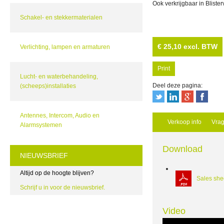
Ook verkrijgbaar in Bliste
Schakel- en stekkermaterialen
€ 25,10
excl. BTW
Verlichting, lampen en armaturen
Print
Lucht- en waterbehandeling,
Deel deze pagina:
(scheeps)installaties
Antennes, Intercom, Audio en
Verkoop info
Vra
Alarmsystemen
Download
NIEUWSBRIEF
Altijd op de hoogte blijven?
Sales she
Schrijf u in voor de nieuwsbrief.
Video