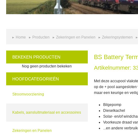
Home
Producten
Zekeringen en Panelen
Zekeringsystemen
BS Battery Term
BEKEKEN PRODUCTEN
Nog geen producten bekeken
Artikelnummer: 3
HOOFDCATEGORIEËN
Met deze accupool vlakste
op de + pool aangesloten
maar een keurige en veilig
Stroomvoorziening
Bilgepomp
Dieselkachel
Kabels, aansluitmateriaal en accessoires
Solar- en/of windcha
Voorkeuze draad van
...en andere verbrui
Zekeringen en Panelen