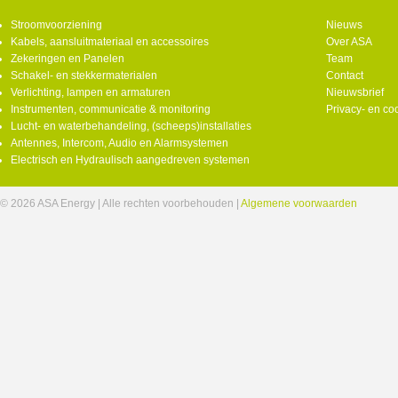
Stroomvoorziening
Nieuws
Kabels, aansluitmateriaal en accessoires
Over ASA
Zekeringen en Panelen
Team
Schakel- en stekkermaterialen
Contact
Verlichting, lampen en armaturen
Nieuwsbrief
Instrumenten, communicatie & monitoring
Privacy- en co
Lucht- en waterbehandeling, (scheeps)installaties
Antennes, Intercom, Audio en Alarmsystemen
Electrisch en Hydraulisch aangedreven systemen
© 2026 ASA Energy | Alle rechten voorbehouden |
Algemene voorwaarden