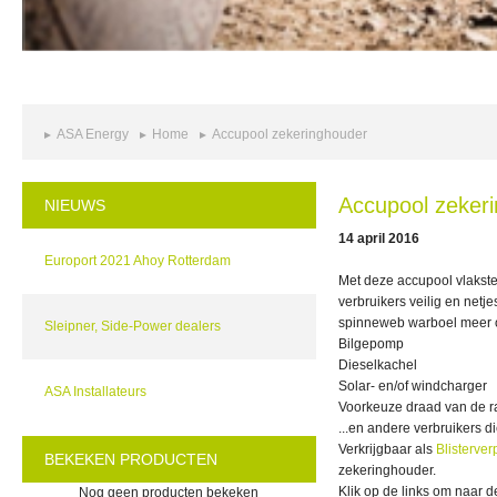
ASA Energy
Home
Accupool zekeringhouder
Accupool zeker
NIEUWS
14 april 2016
Europort 2021 Ahoy Rotterdam
Met deze accupool vlaks
verbruikers veilig en net
spinneweb warboel meer op
Sleipner, Side-Power dealers
Bilgepomp
Dieselkachel
Solar- en/of windcharger
ASA Installateurs
Voorkeuze draad van de r
...en andere verbruikers 
Verkrijgbaar als
Blisterve
BEKEKEN PRODUCTEN
zekeringhouder.
Klik op de links om naar d
Nog geen producten bekeken