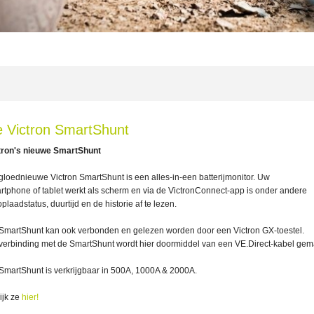
 Victron SmartShunt
tron's nieuwe SmartShunt
gloednieuwe Victron SmartShunt is een alles-in-een batterijmonitor. Uw
rtphone of tablet werkt als scherm en via de VictronConnect-app is onder andere
plaadstatus, duurtijd en de historie af te lezen.
SmartShunt kan ook verbonden en gelezen worden door een Victron GX-toestel.
verbinding met de SmartShunt wordt hier doormiddel van een VE.Direct-kabel gem
SmartShunt is verkrijgbaar in 500A, 1000A & 2000A.
ijk ze
hier!