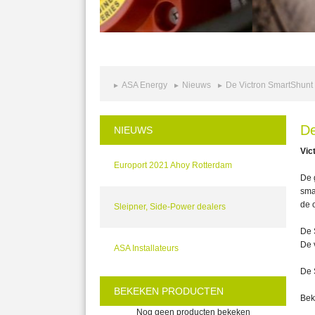
ASA Energy
Nieuws
De Victron SmartShunt
De
NIEUWS
Vic
Europort 2021 Ahoy Rotterdam
De 
sma
de o
Sleipner, Side-Power dealers
De 
De 
ASA Installateurs
De 
BEKEKEN PRODUCTEN
Bek
Nog geen producten bekeken