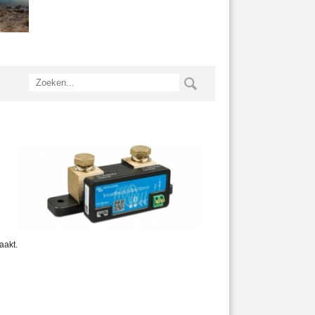
aakt.