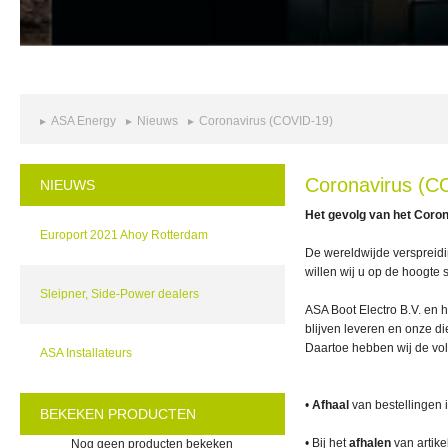
ASA Energy
Nieuws
Coronavirus (COVID-19)
Coronavirus (C
NIEUWS
Het gevolg van het Coro
Europort 2021 Ahoy Rotterdam
De wereldwijde verspreidi
willen wij u op de hoogte
Sleipner, Side-Power dealers
ASA Boot Electro B.V. en 
blijven leveren en onze d
Daartoe hebben wij de vo
ASA Installateurs
•
Afhaal
van bestellingen 
BEKEKEN PRODUCTEN
• Bij het
afhalen
van artike
Nog geen producten bekeken