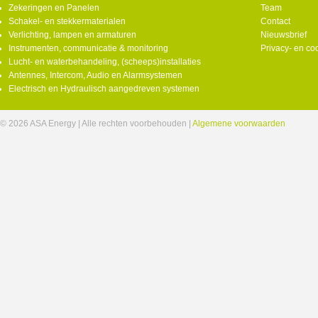
Zekeringen en Panelen
Team
Schakel- en stekkermaterialen
Contact
Verlichting, lampen en armaturen
Nieuwsbrief
Instrumenten, communicatie & monitoring
Privacy- en co
Lucht- en waterbehandeling, (scheeps)installaties
Antennes, Intercom, Audio en Alarmsystemen
Electrisch en Hydraulisch aangedreven systemen
© 2026 ASA Energy | Alle rechten voorbehouden |
Algemene voorwaarden