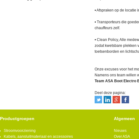
​
• Afspraken op de locatie 
​
• Transporteurs die goede
chauffeurs zelf. ​
• Clean Policy, Alle mede
zodat kwetsbare plekken v
toetsenborden en lichtsch
Onze excuses voor het mog
Namens ons team willen wi
Team ASA Boot Electro 
Deel deze pagina:
Productgroepen
Algemeen
Stroomvoorziening
Nieuws
Kabels, aansluitmateriaal en accessoires
Over ASA