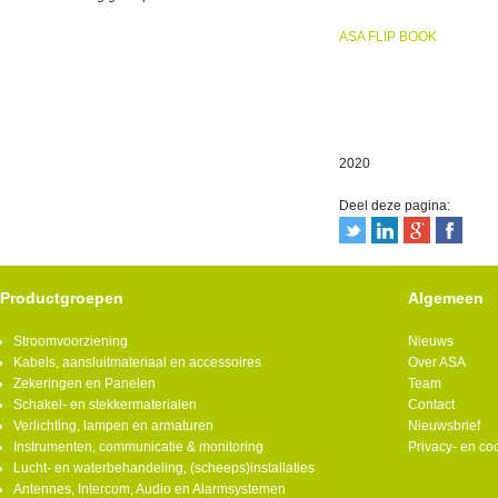
ASA FLIP BOOK
2020
Deel deze pagina:
Productgroepen
Algemeen
Stroomvoorziening
Nieuws
Kabels, aansluitmateriaal en accessoires
Over ASA
Zekeringen en Panelen
Team
Schakel- en stekkermaterialen
Contact
Verlichting, lampen en armaturen
Nieuwsbrief
Instrumenten, communicatie & monitoring
Privacy- en co
Lucht- en waterbehandeling, (scheeps)installaties
Antennes, Intercom, Audio en Alarmsystemen