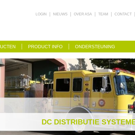
LOGIN
NIEUWS
OVER ASA
TEAM
CONTACT
UCTEN
PRODUCT INFO
ONDERSTEUNING
DC DISTRIBUTIE SYSTEM