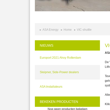
ASA Energy
Home
VIC-shuttle
VI
NIEUWS
ASA
Europort 2021 Ahoy Rotterdam
De 
Lit
Sleipner, Side-Power dealers
Tev
geh
sys
ASA Installateurs
All
BEKEKEN PRODUCTEN
Kli
Nog geen producten bekeken