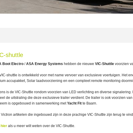
C-shuttle
 Boot Electro
/
ASA Energy Systems
hebben de nieuwe
VIC-Shuttle
voorzien v
VIC-shuttle is ontwikkeld voor met name vervoer van exclusieve voertuigen. Het e
hium accupakket, Solar laadvoorziening en een compleet remote monitoring doorm
ens is de VIC-Shuttle rondom voorzien van LED verlichting en diverse signalering. D
eel de uitstraling die deze exclusieve trailer verdient. De trailer is ook voorzien 
teem is opgebouwd in samenwerking met
Yacht Fit
te Baarn.
e Victron artikelen die ingebouwd zijn in deze prachige VIC-Shuttle zijn terug te vin
k
hier
als u meer wilt weten over de VIC-Shuttle.