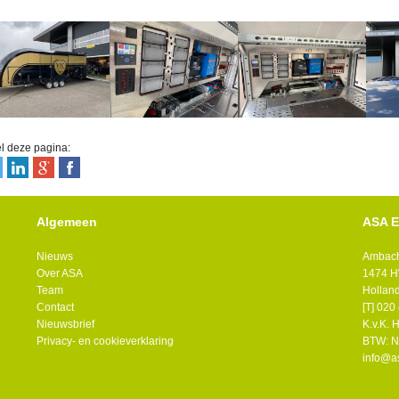
l deze pagina:
Algemeen
ASA E
Nieuws
Ambach
Over ASA
1474 H
Team
Hollan
Contact
[T] 02
Nieuwsbrief
K.v.K.
Privacy- en cookieverklaring
BTW: N
info@a