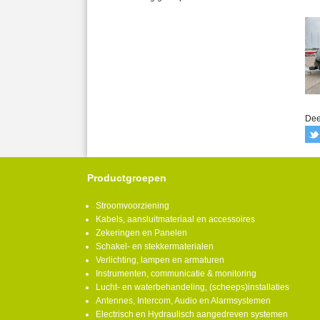
Dee
Productgroepen
Stroomvoorziening
Kabels, aansluitmateriaal en accessoires
Zekeringen en Panelen
Schakel- en stekkermaterialen
Verlichting, lampen en armaturen
Instrumenten, communicatie & monitoring
Lucht- en waterbehandeling, (scheeps)installaties
Antennes, Intercom, Audio en Alarmsystemen
Electrisch en Hydraulisch aangedreven systemen