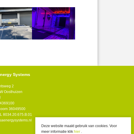
nergy Systems
tsweg 2
W Oosthuizen
d
0 4369100
 Hoorn 36049500
L 8034.20.675.B.01
saenergysystems.nl
Deze website maakt gebruik van cookies. Voor
meer informatie klik
hier
.